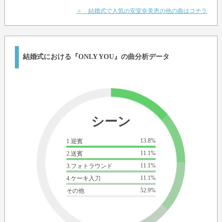
＞ 結婚式で人気の安室奈美恵の他の曲はコチラ
結婚式における『ONLY YOU』の曲分析データ
シーン
13.8%
1.迎賓
11.1%
2.送賓
11.1%
3.フォトラウンド
11.1%
4.ケーキ入刀
52.9%
その他