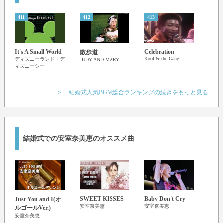
The only thing that can touch me is you
411
412
413
414
Only you
Only you
The only thing that can touch me is you
It's A Small World
Celebration
Would
散歩道
The only thing that can touch me is you
Kool & the Gang
ディズニーランド・デ
Nic
JUDY AND MARY
ィズニーシー
か)
The B
＞ 結婚式人気BGM総合ランキングの続きをもっと見る
結婚式での安室奈美恵のオススメ曲
SWEET KISSES
Baby Don't Cry
Gold
Just You and I(オ
安室奈美恵
安室奈美恵
安室
ルゴールVer.)
安室奈美恵