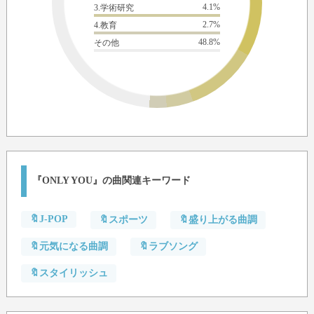
4.1%
3.学術研究
2.7%
4.教育
48.8%
その他
『ONLY YOU』の曲関連キーワード
🔖J-POP
🔖スポーツ
🔖盛り上がる曲調
🔖元気になる曲調
🔖ラブソング
🔖スタイリッシュ