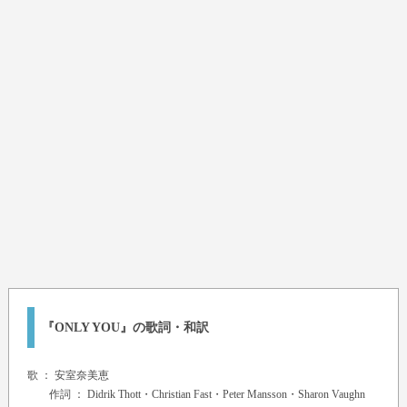
『ONLY YOU』の歌詞・和訳
歌 ：
安室奈美恵
作詞 ： Didrik Thott・Christian Fast・Peter Mansson・Sharon Vaughn