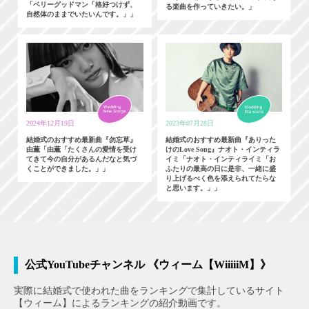
「ベリーグッドマン「格好つけず、
る楽曲を作っていきたい。」
自然体のままでいたいんです。」」
2024年12月19日
2023年07月28日
結婚式のおすすめ最新曲『勿忘草』
結婚式のおすすめ最新曲『ありった
由薫「由薫「たくさんの愛情を受け
けのLove Song』ナオト・インティラ
てきて今の自分があるんだなと気づ
イミ「ナオト・インティライミ「お
くことができました。」」
ふたりの最高の日に是非、一緒に盛
り上げるべく色を添えられてたらな
と思います。」」
公式YouTubeチャンネル 《ウィーム【WiiiiiM】》
実際に結婚式で使われた曲をランキングで集計しているサイト
【ウィーム】によるランキングの紹介動画です。