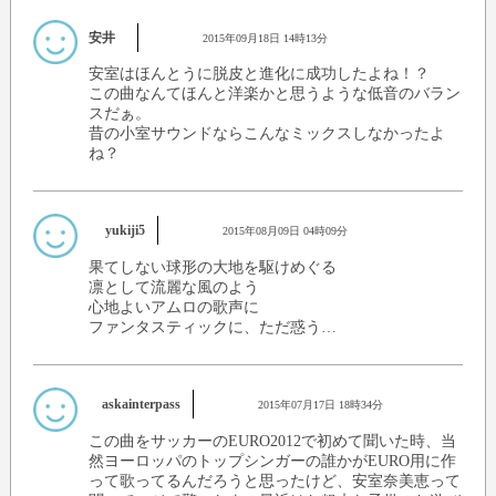
安井
2015年09月18日 14時13分
安室はほんとうに脱皮と進化に成功したよね！？
この曲なんてほんと洋楽かと思うような低音のバラン
スだぁ。
昔の小室サウンドならこんなミックスしなかったよ
ね？
yukiji5
2015年08月09日 04時09分
果てしない球形の大地を駆けめぐる
凛として流麗な風のよう
心地よいアムロの歌声に
ファンタスティックに、ただ惑う…
askainterpass
2015年07月17日 18時34分
この曲をサッカーのEURO2012で初めて聞いた時、当
然ヨーロッパのトップシンガーの誰かがEURO用に作
って歌ってるんだろうと思ったけど、安室奈美恵って