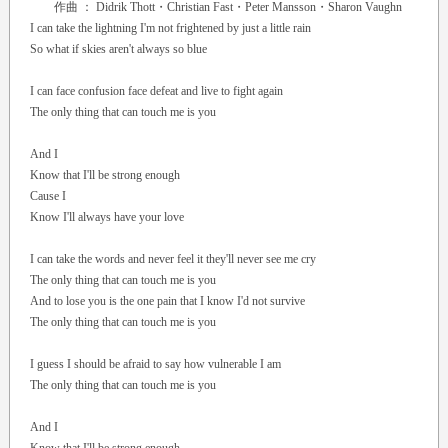
作曲 ： Didrik Thott・Christian Fast・Peter Mansson・Sharon Vaughn
I can take the lightning I'm not frightened by just a little rain
So what if skies aren't always so blue
I can face confusion face defeat and live to fight again
The only thing that can touch me is you
And I
Know that I'll be strong enough
Cause I
Know I'll always have your love
I can take the words and never feel it they'll never see me cry
The only thing that can touch me is you
And to lose you is the one pain that I know I'd not survive
The only thing that can touch me is you
I guess I should be afraid to say how vulnerable I am
The only thing that can touch me is you
And I