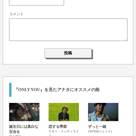
コメント
『ONLY YOU』を見たアナタにオススメの曲
誕生日には真白な
恋する季節
ずっと一緒
道標
百合を
ナオト・インティライ
JAY'ED(ジェイド)
福山
ミ