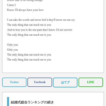
Know that I'll be strong enough
Cause I
Know I'll always have your love
I can take the words and never feel it they'll never see me cry
The only thing that can touch me is you
And to lose you is the one pain that I know I'd not survive
The only thing that can touch me is you
Only you
Only you
The only thing that can touch me is you
The only thing that can touch me is you
I
Know that I'll be strong enough
Cause I
Twitter
Facebook
LINE
はてブ
Know I'll always have your love
I can take the words and never feel it they'll never see me cry
The only thing that can touch me is you
結婚式総合ランキングの続き
And to lose you is the one pain that I know I'd not survive