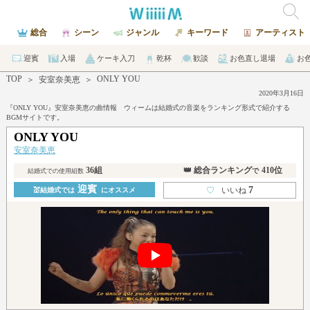
総合
シーン
ジャンル
キーワード
アーティスト
迎賓
入場
ケーキ入刀
乾杯
歓談
お色直し退場
お
TOP
ONLY YOU
＞
安室奈美恵
＞
2020年3月16日
『ONLY YOU』安室奈美恵の曲情報 ウィームは結婚式の音楽をランキング形式で紹介する
BGMサイトです。
ONLY YOU
安室奈美恵
36組
👑 総合ランキング
410位
で
結婚式での使用組数
迎賓
7
♡
いいね
💒結婚式では
にオススメ