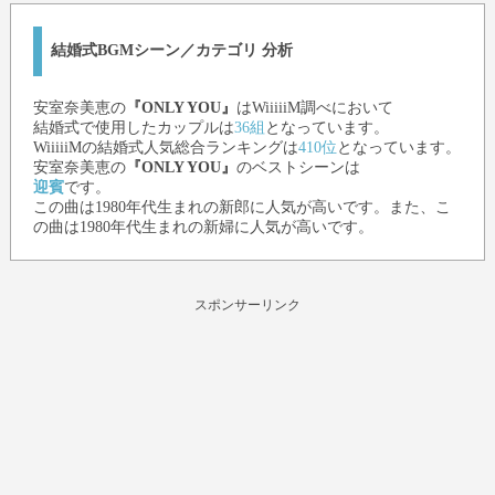
結婚式BGMシーン／カテゴリ 分析
安室奈美恵
の
『ONLY YOU』
はWiiiiiM調べにおいて
結婚式で使用したカップルは
36組
となっています。
WiiiiiMの結婚式人気総合ランキングは
410位
となっています。
安室奈美恵
の
『ONLY YOU』
のベストシーンは
迎賓
です。
この曲は1980年代生まれの新郎に人気が高いです。また、こ
の曲は1980年代生まれの新婦に人気が高いです。
スポンサーリンク