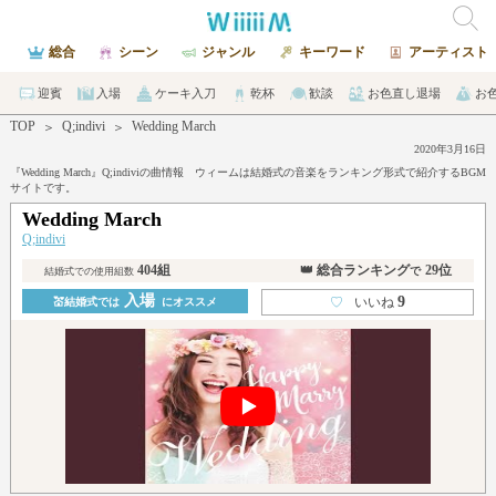
総合
シーン
ジャンル
キーワード
アーティスト
迎賓
入場
ケーキ入刀
乾杯
歓談
お色直し退場
お
TOP
Q;indivi
Wedding March
＞
＞
2020年3月16日
『Wedding March』Q;indiviの曲情報 ウィームは結婚式の音楽をランキング形式で紹介するBGM
サイトです。
Wedding March
Q;indivi
404組
👑 総合ランキング
29位
で
結婚式での使用組数
入場
9
♡
いいね
💒結婚式では
にオススメ