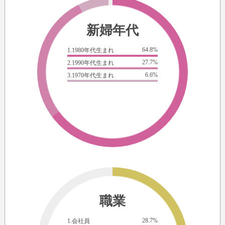
how much i love you
（私がどれだけ愛しているかは）
（now and forever）
新婦年代
（これからもずっとずっと）
i will love the way you are
64.8%
1.1980年代生まれ
（あなたにときめいてる）
27.7%
2.1990年代生まれ
and i swear forever
6.6%
3.1970年代生まれ
（永遠に誓って）
even if the sun goes out
（日が暮れても）
always together in this place
（いつも一緒）
for you and i
（ここがあなたと私の居場所）
so now and forever
（これからもずっとずっと）
im in love because you are you
（あなたがあなただから恋をしてる）
職業
28.7%
1.会社員