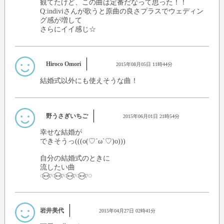
観てたけど、この曲は定番だなって思った！！
Q:indiviさんが歌うと原曲の良さプラスでウェディン
グ感が増して
さらにイイ感じ☆
Hiroco Omori
2015年08月05日 11時44分
結婚式以外にも使えそうな曲！
野うさぎいちご
2015年06月01日 21時54分
幸せな結婚が
できそうっ(((o(♡´ω`♡)o)))
自分の結婚式のときに
流したい曲
◌⑅⃝♡◌⑅⃝♡◌⑅⃝♡◌⑅⃝♡◌
岩井美代
2015年04月27日 02時41分