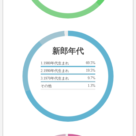
you will be the one for me
（あなたは私のたったの一人の人）
it goes on forever
（永遠に続く）
living in the sweetest dreams
（甘い夢を見て暮らそう）
always together
新郎年代
（いつも一緒に）
for as long as we both live
（生きている限り）
69.5%
1.1980年代生まれ
so now and forever
19.5%
2.1990年代生まれ
（これからもずっとずっと）
9.7%
3.1970年代生まれ
i will leave my love story
1.3%
その他
（私のラブストーリーを残していくの）
i made a list of thousand reasons
（1000以上並べてみたよ）
to be so in love with you
（あなたを好きな理由）
but still it doesn't tell
（でも、まだ言わない）