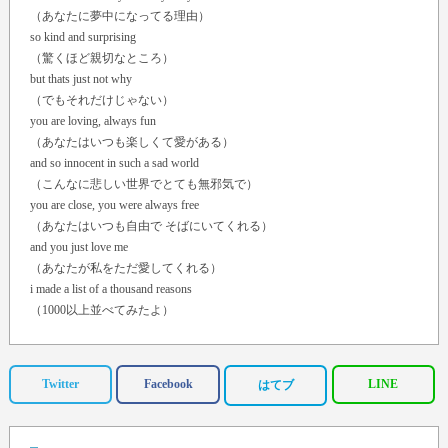
（あなたに夢中になってる理由）
so kind and surprising
（驚くほど親切なところ）
but thats just not why
（でもそれだけじゃない）
you are loving, always fun
（あなたはいつも楽しくて愛がある）
and so innocent in such a sad world
（こんなに悲しい世界でとても無邪気で）
you are close, you were always free
（あなたはいつも自由で そばにいてくれる）
and you just love me
（あなたが私をただ愛してくれる）
i made a list of a thousand reasons
（1000以上並べてみたよ）
to be so in love with you
（あなたを好きな理由）
but still it doesn't tell
Twitter
Facebook
LINE
はてブ
（でも、まだ言わない）
how much i love you
（私がどれだけ愛しているかは）