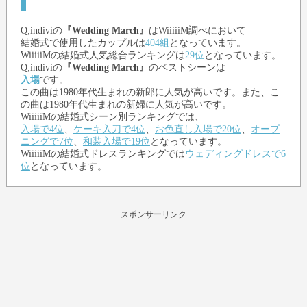
Q;indivi
の
『Wedding March』
はWiiiiiM調べにおいて
結婚式で使用したカップルは
404組
となっています。
WiiiiiMの結婚式人気総合ランキングは
29位
となっています。
Q;indivi
の
『Wedding March』
のベストシーンは
入場
です。
この曲は1980年代生まれの新郎に人気が高いです。また、こ
の曲は1980年代生まれの新婦に人気が高いです。
WiiiiiMの結婚式シーン別ランキングでは、
入場で4位
、
ケーキ入刀で4位
、
お色直し入場で20位
、
オープ
ニングで7位
、
和装入場で19位
となっています。
WiiiiiMの結婚式ドレスランキングでは
ウェディングドレスで6
位
となっています。
スポンサーリンク