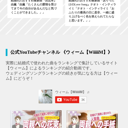
結婚式のおすすめ最新曲『勿忘草』
結婚式のおすすめ最新曲『ありった
由薫「由薫「たくさんの愛情を受け
けのLove Song』ナオト・インティラ
てきて今の自分があるんだなと気づ
イミ「ナオト・インティライミ「お
くことができました。」」
ふたりの最高の日に是非、一緒に盛
り上げるべく色を添えられてたらな
と思います。」」
公式YouTubeチャンネル 《ウィーム【WiiiiiM】》
実際に結婚式で使われた曲をランキングで集計しているサイト
【ウィーム】によるランキングの紹介動画です。
ウェディングソングランキングの続きが気になる方は【ウィー
ム】にどうぞ！