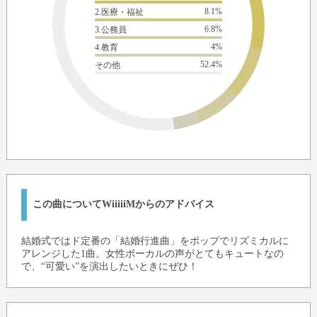
8.1%
2.医療・福祉
6.8%
3.公務員
4%
4.教育
52.4%
その他
この曲についてWiiiiiMからのアドバイス
結婚式ではド定番の「結婚行進曲」をポップでリズミカルに
アレンジした1曲。女性ボーカルの声がとてもキュートなの
で、“可愛い”を演出したいときにぜひ！