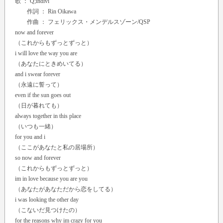
歌 ：
Q;indivi
作詞 ： Rin Oikawa
作曲 ： フェリックス・メンデルスゾーン/QSP
now and forever
（これからもずっとずっと）
i will love the way you are
（あなたにときめいてる）
and i swear forever
（永遠に誓って）
even if the sun goes out
（日が暮れても）
always together in this place
（いつも一緒）
for you and i
（ここがあなたと私の居場所）
so now and forever
（これからもずっとずっと）
im in love because you are you
（あなたがあなただから恋をしてる）
i was looking the other day
（こないだ見つけたの）
for the reasons why im crazy for you