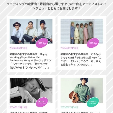
ウェディングの定番曲・最新曲から選りすぐりの一曲をアーティストのイ
ンタビューとともにお届けします！
2026年06月10日
2025年02月13日
結婚式のおすすめ最新曲『Happy
結婚式のおすすめ最新曲『どんな小
Wedding (Major Debut 10th
さな』wacci「それぞれの日々の「こ
Anniversary Ver.)』ベリーグッドマン
こぞ！」というところで、寄り添え
「ベリーグッドマン「格好つけず、
る楽曲を作っていきたい。」
自然体のままでいたいんです。」」
2024年12月19日
2023年07月28日