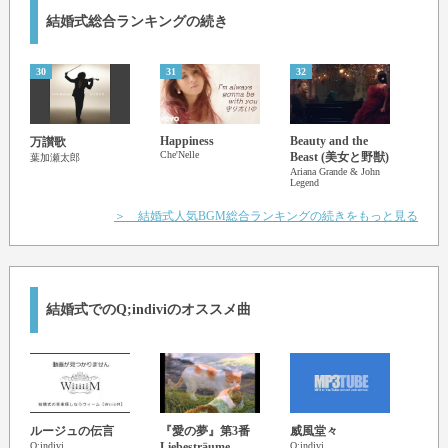
now and forever
結婚式総合ランキングの続き
（これからもずっとずっと）
i will love the way you are
（あなたにときめいてる）
30
31
32
33
and i swear forever
（永遠に誓って）
even if the sun goes out
Happiness
Beauty and the
万讃歌
花束
（日が暮れても）
Che'Nelle
Beast (美女と野獣)
葉加瀬太郎
宇多
Ariana Grande & John
always together in this place
Legend
（いつも一緒）
＞ 結婚式人気BGM総合ランキングの続きをもっと見る
for you and i
（ここがあなたと私の居場所）
so now and forever
（これからもずっとずっと）
im in love because you are you
結婚式でのQ;indiviのオススメ曲
（あなたがあなただから恋をしてる）
would you love me all the same
（ずっと同じように愛してほしい）
after 20 years and ever after
（20年後もその先も）
would you take my stormy life
Acro
ルージュの伝言
『愛の夢』第3番
威風堂々
Starl
Q;indivi
Liebesträume
Q;indivi