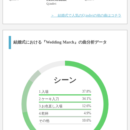
（嵐みたいな人生でも）
Q;indi
Q;indivi
and make it worth while
（価値はある）
＞ 結婚式で人気のQ;indiviの他の曲はコチラ
maybe you'd say im blinded
（私が目が見えなくなっても）
you're a miracle that happened to me
（奇跡は起こるときっとあなたは言ってくれる）
結婚式における『Wedding March』の曲分析データ
everytime i look at you
（どんなときもあなたを見つめてる）
your my dream come true
（私たちの夢が叶う）
no explanation for this feeling i have never had before
（今までにないこの感覚）
シーン
somehow i'm really sure
（なんとなく）
37.8%
1.入場
i'm really sure
（確かな感覚）
34.1%
2.ケーキ入刀
12.6%
3.お色直し入場
i make you happy
4.9%
4.乾杯
（あなたを幸せにしてあげる）
10.6%
その他
now and forever
（これからもずっとずっと）