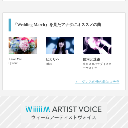
『Wedding March』を見たアナタにオススメの曲
Love You
ヒカリヘ
銀河と迷路
カン
Q;indivi
miwa
東京スカパラダイスオ
ド（JP
ーケストラ
DAIS
＞ ダンスの他の曲はコチラ