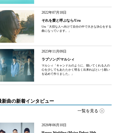
2022年07月18日
それを愛と呼ぶなら/Uru
Uru「大切な人へ向けて自分の中で大きな決心をする
曲になっています。」
2023年11月09日
ラブソング/マルシィ
マルシィ「キャンドルのように、聴いてくれる人の
心を少しでもあたたかく明るく出来ればという願い
を込めて作りました。」
最新曲の新着インタビュー
一覧を見る
2026年06月10日
Happy Wedding (Major Debut 10th