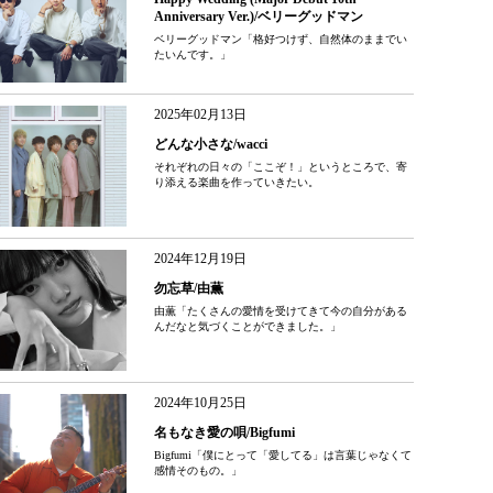
Anniversary Ver.)/ベリーグッドマン
ベリーグッドマン「格好つけず、自然体のままでい
たいんです。」
2025年02月13日
どんな小さな/wacci
それぞれの日々の「ここぞ！」というところで、寄
り添える楽曲を作っていきたい。
2024年12月19日
勿忘草/由薫
由薫「たくさんの愛情を受けてきて今の自分がある
んだなと気づくことができました。」
2024年10月25日
名もなき愛の唄/Bigfumi
Bigfumi「僕にとって「愛してる」は言葉じゃなくて
感情そのもの。」