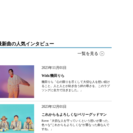
最新曲の人気インタビュー
一覧を見る
2023年11月01日
With/幾田りら
幾田りら「心の限りを尽くして大切な人を想い続け
ること。人と人とが紡ぎ合う絆の尊さを、このラブ
ソングに全力で注ぎました。」
2023年12月01日
これからもよろしくな/ベリーグッドマン
Rover「大切な人を守っていくという想いが乗った、
色々な”これからもよろしくな“が重なった曲なんで
すね。」