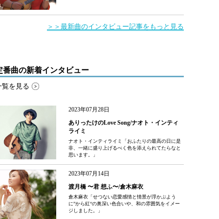
＞＞最新曲のインタビュー記事をもっと見る
定番曲の新着インタビュー
一覧を見る
2023年07月28日
ありったけのLove Song/ナオト・インティ
ライミ
ナオト・インティライミ「おふたりの最高の日に是
非、一緒に盛り上げるべく色を添えられてたらなと
思います。」
2023年07月14日
渡月橋 〜君 想ふ〜/倉木麻衣
倉木麻衣「せつない恋愛感情と情景が浮かぶよう
に”から紅“の奥深い色合いや、和の雰囲気をイメー
ジしました。」