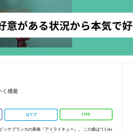
いく感覚
LINE
はてブ
ッケブランカの新曲『アイライキュー』。 この曲は“I Like