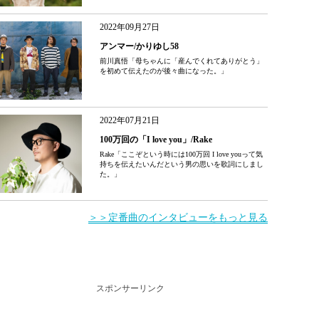
2022年09月27日
アンマー/かりゆし58
前川真悟「母ちゃんに「産んでくれてありがとう」
を初めて伝えたのが後々曲になった。」
2022年07月21日
100万回の「I love you」/Rake
Rake「ここぞという時には100万回 I love youって気
持ちを伝えたいんだという男の思いを歌詞にしまし
た。」
＞＞定番曲のインタビューをもっと見る
スポンサーリンク