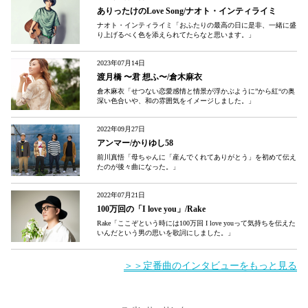
ありったけのLove Song/ナオト・インティライミ
ナオト・インティライミ「おふたりの最高の日に是非、一緒に盛
り上げるべく色を添えられてたらなと思います。」
2023年07月14日
渡月橋 〜君 想ふ〜/倉木麻衣
倉木麻衣「せつない恋愛感情と情景が浮かぶように”から紅“の奥
深い色合いや、和の雰囲気をイメージしました。」
2022年09月27日
アンマー/かりゆし58
前川真悟「母ちゃんに「産んでくれてありがとう」を初めて伝え
たのが後々曲になった。」
2022年07月21日
100万回の「I love you」/Rake
Rake「ここぞという時には100万回 I love youって気持ちを伝えた
いんだという男の思いを歌詞にしました。」
＞＞定番曲のインタビューをもっと見る