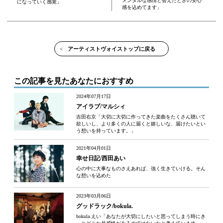
メンタルな感情と会えたときの安心
になっていく感覚」
感を込めてます」
<
アーティストヴォイストップに戻る
この記事を見たあなたにおすすめ
2024年07月17日
アイラブ/マルシィ
吉田右京「大切に大切に作ってきた楽曲をたくさん聴いて
欲しいし、より多くの人に届くと嬉しいな、届けたいとい
う想いを持っています。」
2021年04月01日
幸せ日記/西田あい
心の中に大事なものさえあれば、強く生きていける。そん
な想いを込めた
2023年03月06日
グッドラック/bokula.
bokula.えい「あなたが大切にしたいと思ってしまう時にき