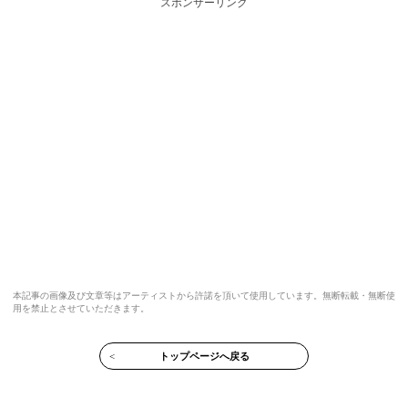
スポンサーリンク
本記事の画像及び文章等はアーティストから許諾を頂いて使用しています。無断転載・無断使
用を禁止とさせていただきます。
<
トップページへ戻る