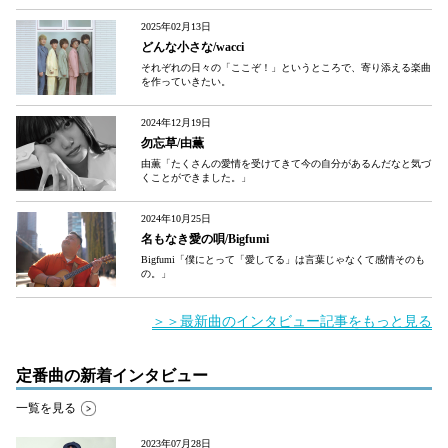
2025年02月13日
どんな小さな/wacci
それぞれの日々の「ここぞ！」というところで、寄り添える楽曲
を作っていきたい。
2024年12月19日
勿忘草/由薫
由薫「たくさんの愛情を受けてきて今の自分があるんだなと気づ
くことができました。」
2024年10月25日
名もなき愛の唄/Bigfumi
Bigfumi「僕にとって「愛してる」は言葉じゃなくて感情そのも
の。」
＞＞最新曲のインタビュー記事をもっと見る
定番曲の新着インタビュー
一覧を見る
2023年07月28日