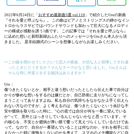
はてブ
2022年6月24日に「
おすすめ最新曲3選 vol.119
」で紹介したUruの新曲
『それを愛と呼ぶなら』。 この曲はピアノとストリングスの静かなイン
トロからラスサビではバウンドサウンドも加わって壮大になるメロディ
ーの構成が感動を誘う1曲です。 この記事では『それを愛と呼ぶなら』
に込めた想いと新郎新婦おふたりへのメッセージをUruさん本人から頂
きました。 是非結婚式のシーンを想像しながらお楽しみください。
ーこの曲を聞かせていただいて恋人や家族、大切な人と喧嘩してすれ違
ったときにどうするか？そんなテーマかなと思いました。Uruさんは
そんな時に仲直りをする秘訣はありますか？
Uru：
傷つきたくないとか、相手と違う想いだったとしたら伝えた事で自分ば
かりが惨めな想いをするのは嫌だとか、自己防衛に走りがちになってし
まうことってありますよね。私も自分の気持ちをなかなか上手く伝えら
れない方なのですが、よく考えるのは、傷つきたくないという余計な不
安や臆病を取り払った時に、”心の底では自分が何を一番に望んでいる
か”って、意外とはっきりしているんじゃないかなと思っています。そ
の核心を、不安とか臆病が厚い膜で覆って見えづらくしているだけであ
って。なので、自分が一番望んでいることは何なのか、それを相手に伝
えなかった時に後悔をしないのかを考えて、スマホのメモ機能などに自