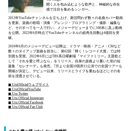
聞く人を包み込むような歌声と、神秘的な存在
感で注目を集めるシンガー。
2013年YouTubeチャンネルを立ち上げ、新旧問わず数々の名曲カバー動画
を更新。楽曲の歌唱・演奏・アレンジ・プログラミング・撮影・編集な
ど、そのすべてを一人で行い、メジャーデビューまでに100本に及ぶ動画
を公開。2022年6月時点でYouTubeチャンネルの総再生回数は4億回を突
破。
2016年6月のメジャーデビュー以降は、ドラマ・映画・アニメ・CMなど
数々のタイアップ楽曲を担当し、第62回「輝く！レコード大賞」では特
別賞を受賞。2022年6月にはTBS系日曜劇場『マイファミリー』主題歌と
して「それを愛と呼ぶなら」をリリース。自身の楽曲より書いた初の短
篇集『セレナーデ』も発売。7月より全国10箇所11公演での全国ツアーも
開催が決定し、デビュー以来、リリースとライブを重ねるほどにその名
前を浸透させている。
◼︎ UruOfficialウェブサイト
◼︎ UruOfficialYouTube
◼︎ Uru Twitter
◼︎ Uru Official Instagram
◼︎ Uru Official Facebook
◼︎ Uru Official Fan Club