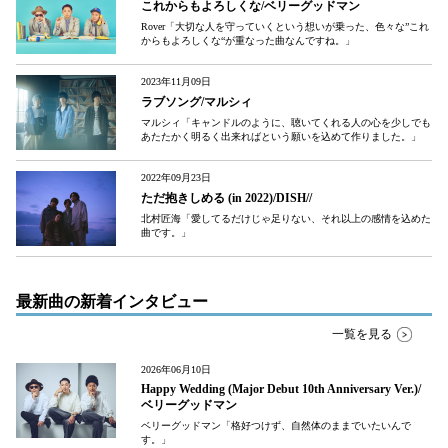
これからもよろしくな/ベリーグッドマン
Rover「大切な人を守っていくという想いが乗った、色々な”これ
からもよろしくな“が重なった曲なんですね。」
2023年11月09日
ラブソング/マルシィ
マルシィ「キャンドルのように、聴いてくれる人の心を少しでも
あたたかく明るく出来ればという願いを込めて作りました。」
2022年09月23日
ただ抱きしめる (in 2022)/DISH//
北村匠海「愛してるだけじゃ足りない、それ以上の感情を込めた
曲です。」
最新曲の新着インタビュー
一覧を見る
2026年06月10日
Happy Wedding (Major Debut 10th Anniversary Ver.)/
ベリーグッドマン
ベリーグッドマン「格好つけず、自然体のままでいたいんで
す。」