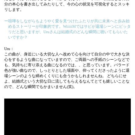
分の本心を書き出してみたりして、今の心の状況を可視化するとスッキ
リします。
ー喧嘩をしながらもようやく愛を見つけたふたりが共に未来へと歩み始
めるストーリーが印象的です。WiiiiiMではサビが退場シーンにピッタ
リだと思いますが、Uruさんは結婚式のどんな瞬間に聴いてもらいた
いですか？
Uru：
この曲が、身近にいる大切な人へ改めて心を向けて自分の中で大きな決
心をするような曲になっていますので、ご両親への手紙のシーンなどで
も、気持ちに寄り添える曲になるのでは、、と思っています。バラード
色が強い曲なので、しっとりとした場面や、仰ってくださったように退
場シーンのような締めくくりにも合うかもしれませんね。 どちらにせ
よ、結婚式という大切な日に流してもらえるなんてとても嬉しいことな
ので、どんな瞬間でもかまいません(笑)。